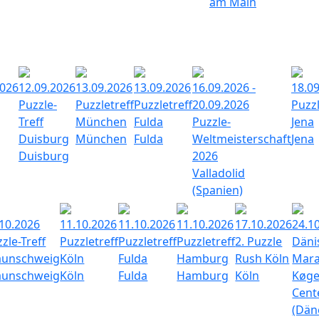
am Main
2026
12.09.2026
13.09.2026
13.09.2026
16.09.2026 -
18.0
Puzzle-
Puzzletreff
Puzzletreff
20.09.2026
Puzzl
Treff
München
Fulda
Puzzle-
Jena
Duisburg
München
Fulda
Weltmeisterschaft
Jena
Duisburg
2026
Valladolid
(Spanien)
.10.2026
11.10.2026
11.10.2026
11.10.2026
17.10.2026
24.1
zle-Treff
Puzzletreff
Puzzletreff
Puzzletreff
2. Puzzle
Däni
aunschweig
Köln
Fulda
Hamburg
Rush Köln
Mara
aunschweig
Köln
Fulda
Hamburg
Köln
Køge
Cent
(Dän