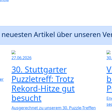
 neuesten Artikel über unseren Ve
27.06.2026
30
30. Stuttgarter
V
Puzzletreff: Trotz
b
er
Rekord-Hitze gut
P
besucht
En
se
Ausgerechnet zu unserem 30. Puzzle-Treffen