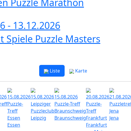
en Puzzle Marathon
6 - 13.12.2026
t Spiele Puzzle Masters
Liste
Karte
026
15.08.2026
15.08.2026
15.08.2026
20.08.2026
21.08.202
reff
Puzzle-
Leipziger
Puzzle-Treff
Puzzle-
Puzzletre
Treff
Puzzleclub
Braunschweig
Treff
Jena
Essen
Leipzig
Braunschweig
Frankfurt
Jena
Essen
Frankfurt