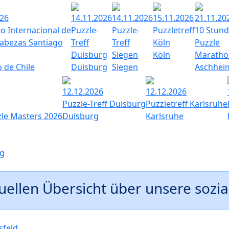
026
14.11.2026
14.11.2026
15.11.2026
21.11.20
o Internacional de
Puzzle-
Puzzle-
Puzzletreff
10 Stun
bezas Santiago
Treff
Treff
Köln
Puzzle
Duisburg
Siegen
Köln
Maratho
 de Chile
Duisburg
Siegen
Aschhei
12.12.2026
12.12.2026
Puzzle-Treff Duisburg
Puzzletreff Karlsruhe
zle Masters 2026
Duisburg
Karlsruhe
rg
tuellen Übersicht über unsere sozia
sfeld