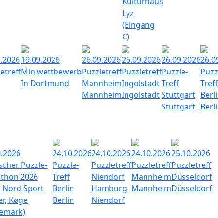
Kulturhaus
Lyz
(Eingang
C)
9.2026
19.09.2026
26.09.2026
26.09.2026
26.09.2026
26.0
etreff
Miniwettbewerb
Puzzletreff
Puzzletreff
Puzzle-
Puzz
In Dortmund
Mannheim
Ingolstadt
Treff
Treff
Mannheim
Ingolstadt
Stuttgart
Berl
Stuttgart
Berl
0.2026
24.10.2026
24.10.2026
24.10.2026
25.10.2026
scher Puzzle-
Puzzle-
Puzzletreff
Puzzletreff
Puzzletreff
thon 2026
Treff
Niendorf
Mannheim
Düsseldorf
 Nord Sport
Berlin
Hamburg
Mannheim
Düsseldorf
er, Køge
Berlin
Niendorf
emark)