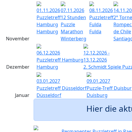
01.11.2026
07.11.2026
08.11.2026
14.11.2
Puzzletreff
12 Stunden
Puzzletreff
2° Torne
Hamburg
Puzzle
Fulda
Rompeca
Hamburg
Marathon
Fulda
de Chile
November
Winterberg
Santiago
06.12.2026
12.12.2026 -
Puzzletreff Hamburg
13.12.2026
Dezember
Hamburg
2. Schmidt Spiele Puz
03.01.2027
09.01.2027
Puzzletreff Düsseldorf
Puzzle-Treff Duisbu
Januar
Düsseldorf
Duisburg
Hier die ak
Permanenter Puzzletreff in Rae