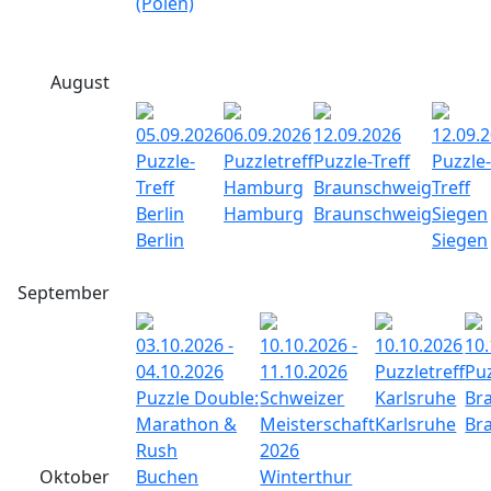
(Polen)
August
05.09.2026
06.09.2026
12.09.2026
12.09.
Puzzle-
Puzzletreff
Puzzle-Treff
Puzzle-
Treff
Hamburg
Braunschweig
Treff
Berlin
Hamburg
Braunschweig
Siegen
Berlin
Siegen
September
03.10.2026 -
10.10.2026 -
10.10.2026
10
04.10.2026
11.10.2026
Puzzletreff
Puz
Puzzle Double:
Schweizer
Karlsruhe
Br
Marathon &
Meisterschaft
Karlsruhe
Br
Rush
2026
Oktober
Buchen
Winterthur