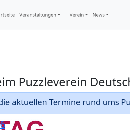
artseite
Veranstaltungen
Verein
News
eim
Puzzleverein
Deutsch
die aktuellen Termine rund ums P
26