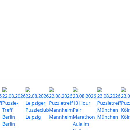
6
22.08.2026
22.08.2026
22.08.2026
23.08.2026
23.08.2026
23.
ff
Puzzle-
Leipziger
Puzzletreff
10 Hour
Puzzletreff
Puzz
Treff
Puzzleclub
Mannheim
Pair
München
Köl
Berlin
Leipzig
Mannheim
Marathon
München
Köl
Berlin
Aula im