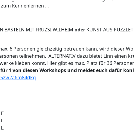
 zum Kennenlernen ...
N BASTELN MIT FRUZSI WILHEIM
oder
KUNST AUS PUZZLETE
 max. 6 Personen gleichzeitig betreuen kann, wird dieser 
rsonen teilnehmen. ALTERNATIV dazu bietet Linn einen kr
twerke kleben könnt. Hier gibt es max. Platz für 36 Persone
o für 1 von diesen Workshops und meldet euch dafür konk
gb5zw2a6m84dkq
II
II
II