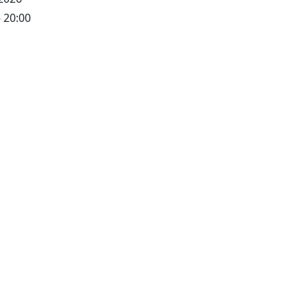
- 20:00
©
OpenStreetMap
contributors