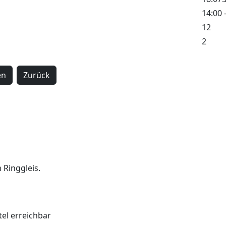
14:00 
12
2
en
Zurück
+
−
 Ringgleis.
tel erreichbar